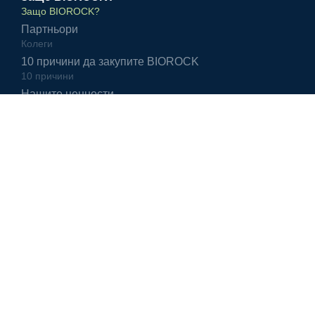
Защо BIOROCK?
Партньори
Колеги
10 причини да закупите BIOROCK
10 причини
Нашите ценности
Нашите ценности
Управление на качеството
ISO 9001:2008
BIOROCK Luxembourg