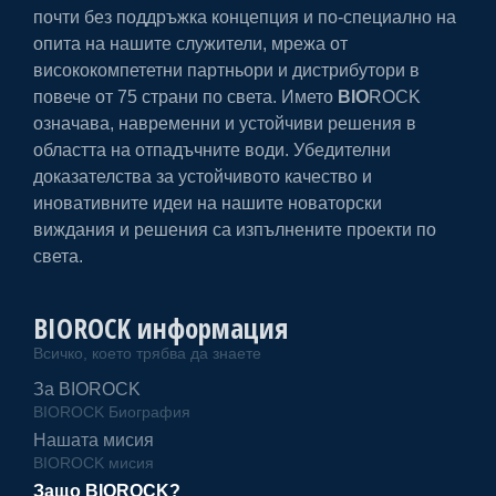
почти без поддръжка концепция и по-специално на
опита на нашите служители, мрежа от
висококомпететни партньори и дистрибутори в
повече от 75 страни по света. Името
BIO
ROCK
означава, навременни и устойчиви решения в
областта на отпадъчните води. Убедителни
доказателства за устойчивото качество и
иновативните идеи на нашите новаторски
виждания и решения са изпълнените проекти по
света.
BIOROCK информация
Всичко, което трябва да знаете
За BIOROCK
BIOROCK Биография
Нашата мисия
BIOROCK мисия
Защо BIOROCK?