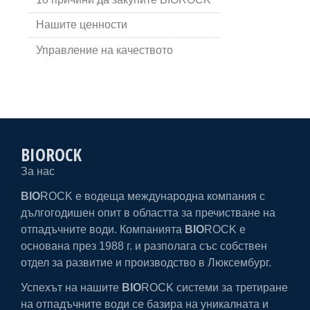
Нашите ценности
Управление на качеството
BIOROCK
За нас
BIO
ROCK е водеща международна компания с
дългогодишен опит в областта за
пречистване на
отпадъчните води
. Компанията
BIO
ROCK е
основана през 1988 г. и разполага със собствен
отдел за развитие и производство в Люксембург.
Успехът на нашите
BIO
ROCK системи
за третиране
на
отпадъчните води
се базира на уникалната и