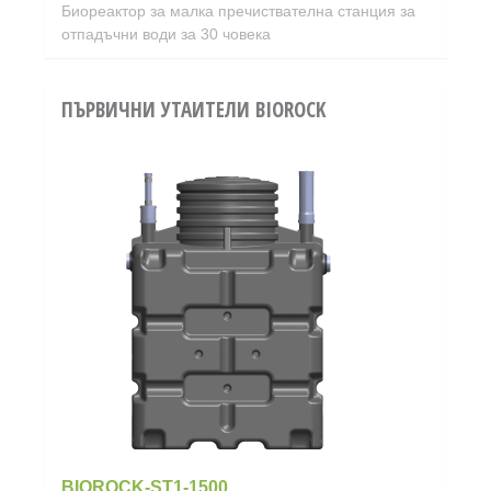
Биореактор за малка пречиствателна станция за
отпадъчни води за 30 човека
ПЪРВИЧНИ УТАИТЕЛИ BIOROCK
BIOROCK-ST1-1500