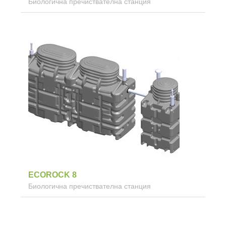
Биологична пречиствателна станция
ECOROCK 8
Биологична пречиствателна станция