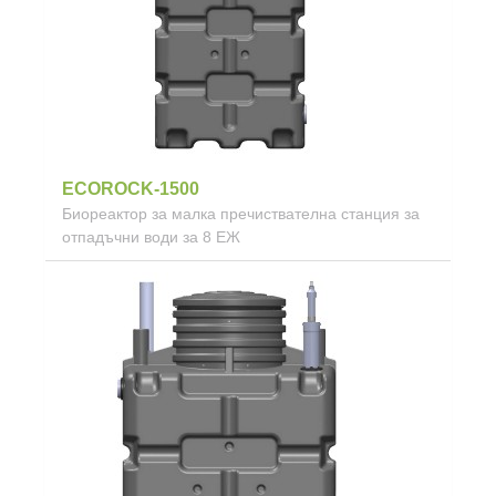
ECOROCK-1500
Биореактор за малка пречиствателна станция за
отпадъчни води за 8 ЕЖ