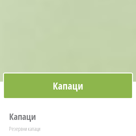
Капаци
Капаци
Резервни капаци