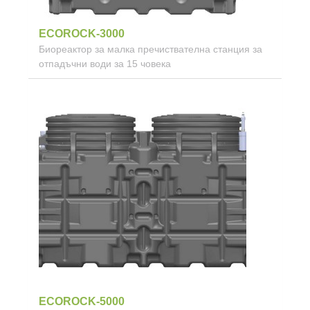
ECOROCK-3000
Биореактор за малка пречиствателна станция за
отпадъчни води за 15 човека
ECOROCK-5000