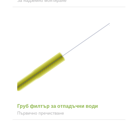
За надземно монтиране
Груб филтър за отпадъчни води
Първично пречистване