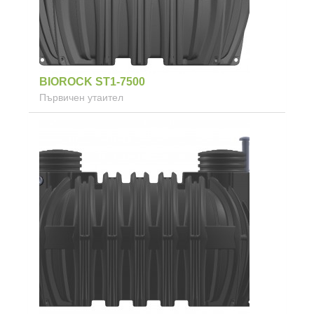
BIOROCK ST1-7500
Първичен утаител