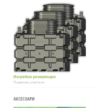
Изгребни резервоари
Първични утаители
АКСЕСОАРИ