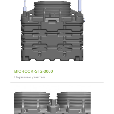
BIOROCK-ST2-3000
Първичен утаител