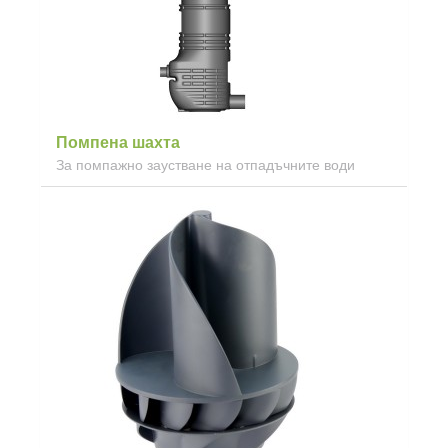
Помпена шахта
За помпажно заустване на отпадъчните води